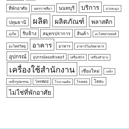
บริการ
นนทบุรี
ที่พักอาศัย
นครราชสีมา
บางละมุง
ผลิต
ผลิตภัณฑ์
พลาสติก
ปทุมธานี
รับจ้าง
สมุทรปราการ
สินค้า
ภูเก็ต
อะไหล่ยานยนต์
อาคาร
อาหาร
อะไหล่วิทยุ
อาหารในภัตตาคาร
อุปกรณ์
อุปกรณ์คอมพิวเตอร์
เครื่องจักร
เครื่องสำอาง
เครื่องใช้สำนักงาน
เชียงใหม่
เหล็ก
โลหะ
โทรทัศน์
เหล็กรูปพรรณ
โรงหล่อ
โรงงานผลิต
ไม่ใช่ที่พักอาศัย