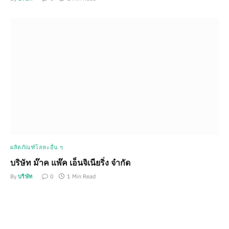
ผลิตภัณฑ์โลหะอื่น ๆ
บริษัท ม๊าค แพ๊ค เอ็นจิเนียริ่ง จำกัด
By
บริษัท
0
1 Min Read