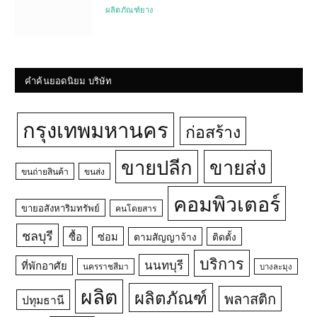
ผลิตภัณฑ์ยาง
คำค้นยอดนิยม บริษัท
กรุงเทพมหานคร
ก่อสร้าง
ขายปลีก
ขายส่ง
ขนถ่ายสินค้า
ขนส่ง
คอมพิวเตอร์
ขายอสังหาริมทรัพย์
คนโดยสาร
ชลบุรี
ซื้อ
ซ่อม
ตามสัญญาจ้าง
ติดตั้ง
บริการ
นนทบุรี
ที่พักอาศัย
นครราชสีมา
บางละมุง
ผลิต
ผลิตภัณฑ์
พลาสติก
ปทุมธานี