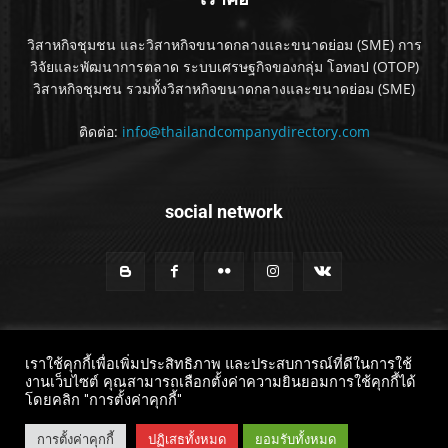
วิสาหกิจชุมชน และวิสาหกิจขนาดกลางและขนาดย่อม (SME) การ
วิจัยและพัฒนาการตลาด ระบบเศรษฐกิจของกลุ่ม โอทอป (OTOP)
วิสาหกิจชุมชน รวมทั้งวิสาหกิจขนาดกลางและขนาดย่อม (SME)
ติดต่อ:
info@thailandcompanydirectory.com
social network
เราใช้คุกกี้เพื่อเพิ่มประสิทธิภาพ และประสบการณ์ที่ดีในการใช้
งานเว็บไซต์ คุณสามารถเลือกตั้งค่าความยินยอมการใช้คุกกี้ได้
โดยคลิก "การตั้งค่าคุกกี้"
© 2021
โอทอป
เอสเอ็มอี
สหกรณ์
สงวนสิทธ์ไว้ทั้งหมด
การตั้งค่าคุกกี้
ปฏิเสธทั้งหมด
ยอมรับทั้งหมด
บริษัท
โรงเรียน
ก่อสร้าง
บริการ
บริษัท
กฏ
ท่อง
พนัสนิคม