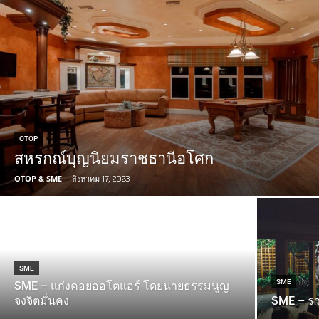
OTOP
สหรกณ์บุญนิยมราชธานีอโศก
OTOP & SME
-
สิงหาคม 17, 2023
SME
SME
SME – แก่งคอยออโตแอร์ โดยนายธรรมนูญ
จงจิตมั่นคง
SME – ร