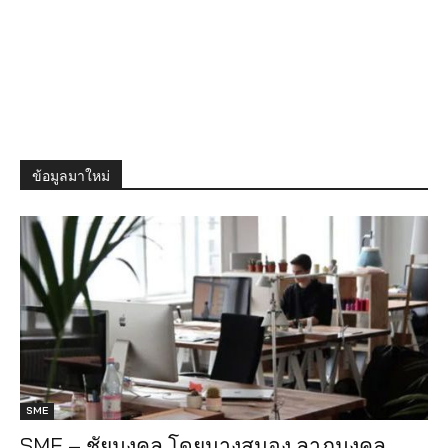
ข้อมูลมาใหม่
SME
SME – ชัยมงคล โดยนางสนอง ลาภมงคล