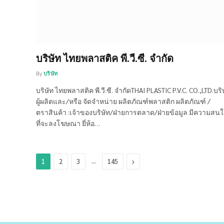
บริษัท ไทยพลาสติค พี.วี.ซี. จำกัด
By
บริษัท
บริษัท ไทยพลาสติค พี.วี.ซี. จำกัดTHAI PLASTIC P.V.C. CO.,LTD.บริ
ผู้ผลิตและ/หรือ จัดจำหน่าย ผลิตภัณฑ์พลาสติก ผลิตภัณฑ์ /
ตราสินค้า :เจ้าของบริษัท/ฝ่ายการตลาด/ฝ่ายข้อมูล มีความสน
ที่จะลงโฆษณา ยี่ห้อ…
…
Next
1
2
3
145