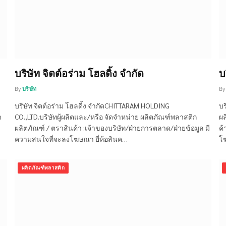
บริษัท จิตต์อร่าม โฮลดิ้ง จำกัด
บ
By
บริษัท
By
บริษัท จิตต์อร่าม โฮลดิ้ง จำกัดCHITTARAM HOLDING
บร
า
CO.,LTD.บริษัทผู้ผลิตและ/หรือ จัดจำหน่าย ผลิตภัณฑ์พลาสติก
ผล
ผลิตภัณฑ์ / ตราสินค้า :เจ้าของบริษัท/ฝ่ายการตลาด/ฝ่ายข้อมูล มี
ค้
ความสนใจที่จะลงโฆษณา ยี่ห้อสินค…
โฆ
ผลิตภัณฑ์พลาสติก