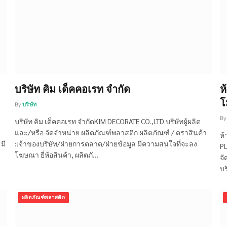
บริษัท คิม เด็คคอเรท จำกัด
ห
โ
By
บริษัท
By
บริษัท คิม เด็คคอเรท จำกัดKIM DECORATE CO.,LTD.บริษัทผู้ผลิต
และ/หรือ จัดจำหน่าย ผลิตภัณฑ์พลาสติก ผลิตภัณฑ์ / ตราสินค้า
ห้
มี
:เจ้าของบริษัท/ฝ่ายการตลาด/ฝ่ายข้อมูล มีความสนใจที่จะลง
PL
โฆษณา ยี่ห้อสินค้า, ผลิตภั…
จั
บร
ผลิตภัณฑ์พลาสติก