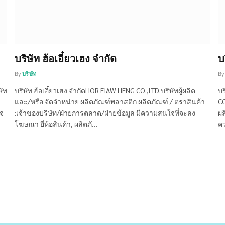
บริษัท ฮ้อเอี๋ยวเฮง จำกัด
บ
By
บริษัท
By
ษัท
บริษัท ฮ้อเอี๋ยวเฮง จำกัดHOR EIAW HENG CO.,LTD.บริษัทผู้ผลิต
บร
และ/หรือ จัดจำหน่าย ผลิตภัณฑ์พลาสติก ผลิตภัณฑ์ / ตราสินค้า
CO
ใจ
:เจ้าของบริษัท/ฝ่ายการตลาด/ฝ่ายข้อมูล มีความสนใจที่จะลง
ผล
โฆษณา ยี่ห้อสินค้า, ผลิตภั…
คว