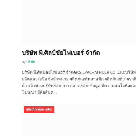
บริษัท พี.ศิลป์ชัยไฟเบอร์ จำกัด
By
บริษัท
บริษัท พี.ศิลป์ชัยไฟเบอร์ จำกัดP.SILPACHAI FIBER CO.,LTD.บริษัทผ
ผลิตและ/หรือ จัดจำหน่าย ผลิตภัณฑ์พลาสติก ผลิตภัณฑ์ / ตราส
ค้า :เจ้าของบริษัท/ฝ่ายการตลาด/ฝ่ายข้อมูล มีความสนใจที่จะล
โฆษณา ยี่ห้อสินค…
ผลิตภัณฑ์พลาสติก