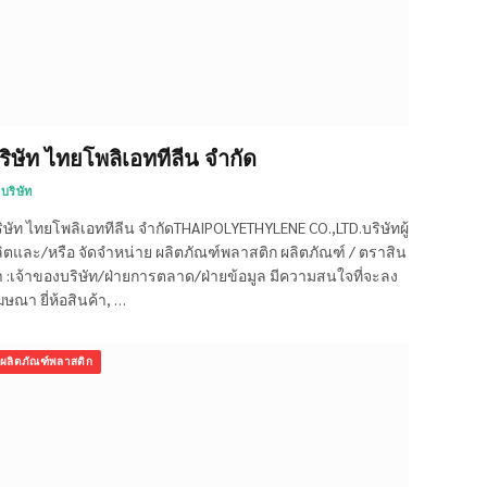
ริษัท ไทยโพลิเอททีลีน จำกัด
บริษัท
ิษัท ไทยโพลิเอททีลีน จำกัดTHAIPOLYETHYLENE CO.,LTD.บริษัทผู้
ิตและ/หรือ จัดจำหน่าย ผลิตภัณฑ์พลาสติก ผลิตภัณฑ์ / ตราสิน
า :เจ้าของบริษัท/ฝ่ายการตลาด/ฝ่ายข้อมูล มีความสนใจที่จะลง
ษณา ยี่ห้อสินค้า, …
ผลิตภัณฑ์พลาสติก