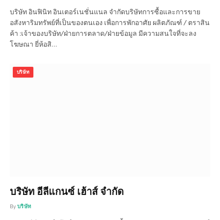
บริษัท อินฟินิท อินเตอร์เนชั่นแนล จำกัดบริษัทการซื้อและการขาย
อสังหาริมทรัพย์ที่เป็นของตนเอง เพื่อการพักอาศัย ผลิตภัณฑ์ / ตราสิน
ค้า :เจ้าของบริษัท/ฝ่ายการตลาด/ฝ่ายข้อมูล มีความสนใจที่จะลง
โฆษณา ยี่ห้อสิ…
บริษัท
บริษัท อีลีแกนซ์ เฮ้าส์ จำกัด
By
บริษัท