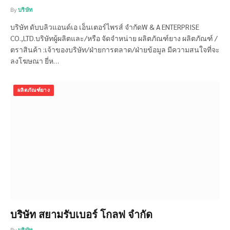
By
บริษัท
บริษัท ดับบลิวแอนด์เอ เอ็นเตอร์ไพรส์ จำกัดW & A ENTERPRISE
CO.,LTD.บริษัทผู้ผลิตและ/หรือ จัดจำหน่าย ผลิตภัณฑ์ยาง ผลิตภัณฑ์ /
ตราสินค้า :เจ้าของบริษัท/ฝ่ายการตลาด/ฝ่ายข้อมูล มีความสนใจที่จะ
ลงโฆษณา ยี่ห…
ผลิตภัณฑ์ยาง
บริษัท สยามรับเบอร์ โกลฟ จำกัด