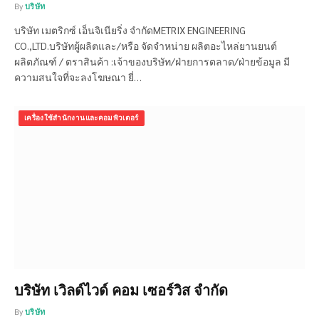
By
บริษัท
บริษัท เมตริกซ์ เอ็นจิเนียริ่ง จำกัดMETRIX ENGINEERING
CO.,LTD.บริษัทผู้ผลิตและ/หรือ จัดจำหน่าย ผลิตอะไหล่ยานยนต์
ผลิตภัณฑ์ / ตราสินค้า :เจ้าของบริษัท/ฝ่ายการตลาด/ฝ่ายข้อมูล มี
ความสนใจที่จะลงโฆษณา ยี่…
เครื่องใช้สำนักงานและคอมพิวเตอร์
บริษัท เวิลด์ไวด์ คอม เซอร์วิส จำกัด
By
บริษัท