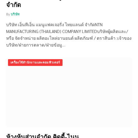
จำกัด
By
บริษัท
บริษัท เอ็นทีเอ็น แมนูแฟคเจอริ่ง ไทยแลนด์ จำกัดNTN
MANUFACTURING (THAILAND) COMPANY LIMITEDบริษัทผู้ผลิตและ/
หรือ จัดจำหน่าย ผลิตอะไหล่ยานยนต์ ผลิตภัณฑ์ / ตราสินค้า :เจ้าของ
บริษัท/ฝ่ายการตลาด/ฝ่ายข้อมู…
เครื่องใช้สำนักงานและคอมพิวเตอร์
ห้างหุ้นส่วนจำกัด คิดดี้-ไนน