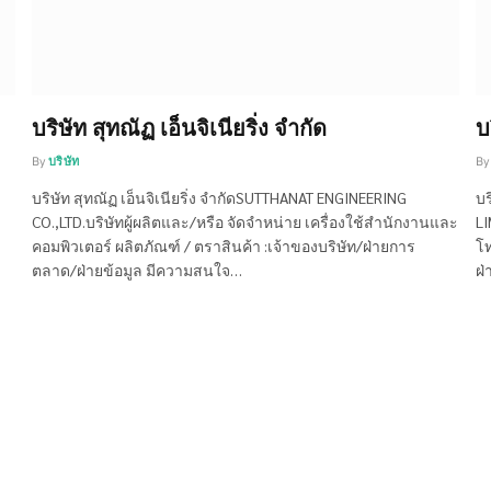
บริษัท สุทณัฏ เอ็นจิเนียริ่ง จำกัด
บ
By
บริษัท
By
บริษัท สุทณัฏ เอ็นจิเนียริ่ง จำกัดSUTTHANAT ENGINEERING
บร
CO.,LTD.บริษัทผู้ผลิตและ/หรือ จัดจำหน่าย เครื่องใช้สำนักงานและ
LI
คอมพิวเตอร์ ผลิตภัณฑ์ / ตราสินค้า :เจ้าของบริษัท/ฝ่ายการ
โท
ตลาด/ฝ่ายข้อมูล มีความสนใจ…
ฝ่