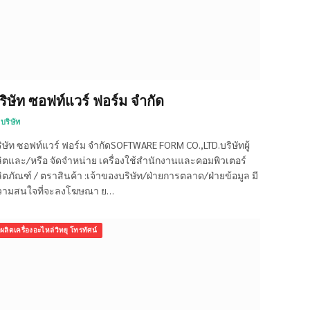
ริษัท ซอฟท์แวร์ ฟอร์ม จำกัด
บริษัท
ิษัท ซอฟท์แวร์ ฟอร์ม จำกัดSOFTWARE FORM CO.,LTD.บริษัทผู้
ิตและ/หรือ จัดจำหน่าย เครื่องใช้สำนักงานและคอมพิวเตอร์
ิตภัณฑ์ / ตราสินค้า :เจ้าของบริษัท/ฝ่ายการตลาด/ฝ่ายข้อมูล มี
วามสนใจที่จะลงโฆษณา ย…
ผลิตเครื่องอะไหล่วิทยุ โทรทัศน์