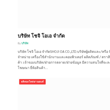
บริษัท โชจิ โอเอ จำกัด
By
บริษัท
บริษัท โชจิ โอเอ จำกัดSHOJI OA CO.,LTD.บริษัทผู้ผลิตและ/หรือ จ
จำหน่าย เครื่องใช้สำนักงานและคอมพิวเตอร์ ผลิตภัณฑ์ / ตราส
ค้า :เจ้าของบริษัท/ฝ่ายการตลาด/ฝ่ายข้อมูล มีความสนใจที่จะล
โฆษณา ยี่ห้อสินค้า…
ผลิตอะไหล่ยานยนต์