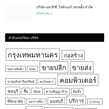
บริษัท เอส.ที.ซี. โพลิเมอร์ เทรดดิ้ง จำกัด
ผลิตภัณฑ์ยาง
คำค้นยอดนิยม บริษัท
กรุงเทพมหานคร
ก่อสร้าง
ขายปลีก
ขายส่ง
ขนถ่ายสินค้า
ขนส่ง
คอมพิวเตอร์
ขายอสังหาริมทรัพย์
คนโดยสาร
ชลบุรี
ซื้อ
ซ่อม
ตามสัญญาจ้าง
ติดตั้ง
บริการ
นนทบุรี
ที่พักอาศัย
นครราชสีมา
บางละมุง