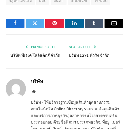
กลุ่มปิโตรเคมี
ผลิต
สินค้า
เคมีภัณฑ์
โรงผลิต
Facebook
Twitter
Pinterest
LinkedIn
Tumblr
Email
PREVIOUS ARTICLE
NEXT ARTICLE
บริษัท พีเจเค โลจิสติกส์ จำกัด
บริษัท 1291 ทัวริ่ง จำกัด
บริษัท
Website
บริษัท - ให้บริการฐานข้อมูลสินค้าอุตสาหกรรม
ออนไลน์หรือ Online Directory รวบรวมข้อมูลสินค้า
และบริการภาคธุรกิจอุตสาหกรรมไว้อย่างครบครัน
ประกอบกอบ ด้วยชื่อนิคมฯ ประเภทธุรกิจ, ที่อยู่, เบอร์
โทร, แฟกซ์, อีเมล์, จำนวนคนงาน, ผู้ถือหุ้น, แผนที่,