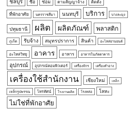
ชลบุรี
ซื้อ
ซ่อม
ตามสัญญาจ้าง
ติดตั้ง
บริการ
นนทบุรี
ที่พักอาศัย
นครราชสีมา
บางละมุง
ผลิต
ผลิตภัณฑ์
พลาสติก
ปทุมธานี
รับจ้าง
สมุทรปราการ
สินค้า
ภูเก็ต
อะไหล่ยานยนต์
อาคาร
อาหาร
อะไหล่วิทยุ
อาหารในภัตตาคาร
อุปกรณ์
อุปกรณ์คอมพิวเตอร์
เครื่องจักร
เครื่องสำอาง
เครื่องใช้สำนักงาน
เชียงใหม่
เหล็ก
โลหะ
โทรทัศน์
เหล็กรูปพรรณ
โรงหล่อ
โรงงานผลิต
ไม่ใช่ที่พักอาศัย