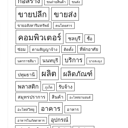
ก่อสร้าง
ขนถ่ายสินค้า
ขนส่ง
ขายปลีก
ขายส่ง
ขายอสังหาริมทรัพย์
คนโดยสาร
คอมพิวเตอร์
ชลบุรี
ซื้อ
ซ่อม
ที่พักอาศัย
ตามสัญญาจ้าง
ติดตั้ง
บริการ
นนทบุรี
นครราชสีมา
บางละมุง
ผลิต
ผลิตภัณฑ์
ปทุมธานี
พลาสติก
รับจ้าง
ภูเก็ต
สมุทรปราการ
สินค้า
อะไหล่ยานยนต์
อาคาร
อาหาร
อะไหล่วิทยุ
อุปกรณ์
อาหารในภัตตาคาร