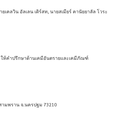
นายเคลวิน อัลเลน เดิร์สท, นายสเมียร์ คานัยยาลัล โวระ
ละให้คำปรึกษาด้านเคมีอันตรายและเคมีภัณฑ์
 อ.สามพราน จ.นครปฐม 73210