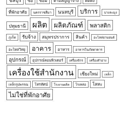
ซื้อ
ซ่อม
ตามสัญญาจ้าง
ติดตั้ง
บริการ
นนทบุรี
ที่พักอาศัย
นครราชสีมา
บางละมุง
ผลิต
ผลิตภัณฑ์
พลาสติก
ปทุมธานี
รับจ้าง
สมุทรปราการ
สินค้า
ภูเก็ต
อะไหล่ยานยนต์
อาคาร
อาหาร
อะไหล่วิทยุ
อาหารในภัตตาคาร
อุปกรณ์
อุปกรณ์คอมพิวเตอร์
เครื่องจักร
เครื่องสำอาง
เครื่องใช้สำนักงาน
เชียงใหม่
เหล็ก
โลหะ
โทรทัศน์
เหล็กรูปพรรณ
โรงหล่อ
โรงงานผลิต
ไม่ใช่ที่พักอาศัย