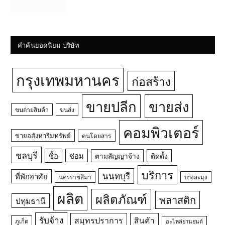
คำค้นยอดนิยม บริษัท
กรุงเทพมหานคร
ก่อสร้าง
ขายปลีก
ขายส่ง
ขนถ่ายสินค้า
ขนส่ง
คอมพิวเตอร์
ขายอสังหาริมทรัพย์
คนโดยสาร
ชลบุรี
ซื้อ
ซ่อม
ตามสัญญาจ้าง
ติดตั้ง
บริการ
นนทบุรี
ที่พักอาศัย
นครราชสีมา
บางละมุง
ผลิต
ผลิตภัณฑ์
พลาสติก
ปทุมธานี
รับจ้าง
สมุทรปราการ
สินค้า
ภูเก็ต
อะไหล่ยานยนต์