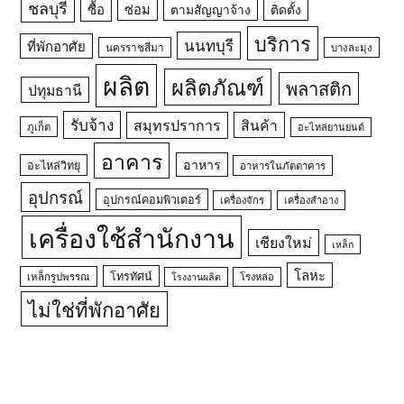
ชลบุรี
ซื้อ
ซ่อม
ตามสัญญาจ้าง
ติดตั้ง
บริการ
นนทบุรี
ที่พักอาศัย
นครราชสีมา
บางละมุง
ผลิต
ผลิตภัณฑ์
พลาสติก
ปทุมธานี
รับจ้าง
สมุทรปราการ
สินค้า
ภูเก็ต
อะไหล่ยานยนต์
อาคาร
อาหาร
อะไหล่วิทยุ
อาหารในภัตตาคาร
อุปกรณ์
อุปกรณ์คอมพิวเตอร์
เครื่องจักร
เครื่องสำอาง
เครื่องใช้สำนักงาน
เชียงใหม่
เหล็ก
โลหะ
โทรทัศน์
เหล็กรูปพรรณ
โรงหล่อ
โรงงานผลิต
ไม่ใช่ที่พักอาศัย