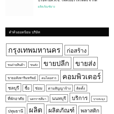
ผลิตภัณฑ์ยาง
คำค้นยอดนิยม บริษัท
กรุงเทพมหานคร
ก่อสร้าง
ขายปลีก
ขายส่ง
ขนถ่ายสินค้า
ขนส่ง
คอมพิวเตอร์
ขายอสังหาริมทรัพย์
คนโดยสาร
ชลบุรี
ซื้อ
ซ่อม
ตามสัญญาจ้าง
ติดตั้ง
บริการ
นนทบุรี
ที่พักอาศัย
นครราชสีมา
บางละมุง
ผลิต
ผลิตภัณฑ์
พลาสติก
ปทุมธานี