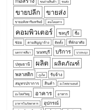
ก่อสร้าง
ขนถ่ายสินค้า
ขนส่ง
ขายปลีก
ขายส่ง
ขายอสังหาริมทรัพย์
คนโดยสาร
คอมพิวเตอร์
ชลบุรี
ซื้อ
ซ่อม
ที่พักอาศัย
ตามสัญญาจ้าง
ติดตั้ง
บริการ
นนทบุรี
นครราชสีมา
บางละมุง
ผลิต
ผลิตภัณฑ์
ปทุมธานี
พลาสติก
รับจ้าง
ภูเก็ต
สมุทรปราการ
สินค้า
อะไหล่ยานยนต์
อาคาร
อาหาร
อะไหล่วิทยุ
อุปกรณ์
อาหารในภัตตาคาร