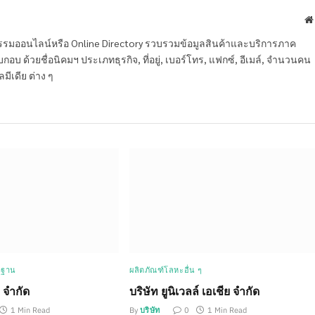
หกรรมออนไลน์หรือ Online Directory รวบรวมข้อมูลสินค้าและบริการภาค
บ ด้วยชื่อนิคมฯ ประเภทธุรกิจ, ที่อยู่, เบอร์โทร, แฟกซ์, อีเมล์, จำนวนคน
ลมีเดีย ต่าง ๆ
ลฐาน
ผลิตภัณฑ์โลหะอื่น ๆ
ี จำกัด
บริษัท ยูนิเวลล์ เอเชีย จำกัด
1 Min Read
By
บริษัท
0
1 Min Read