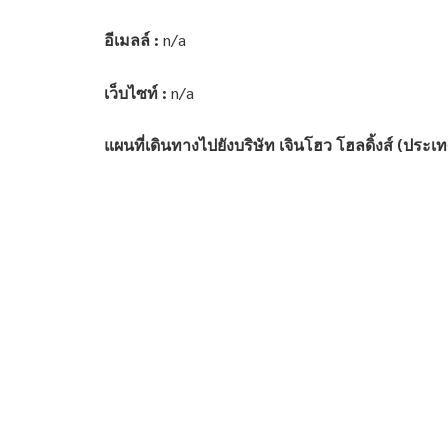
อีเมลล์ :
n/a
เว็บไซท์ :
n/a
แผนที่เดินทางไปยังบริษัท เจินโฮว โฮลดิ้งส์ (ประเ