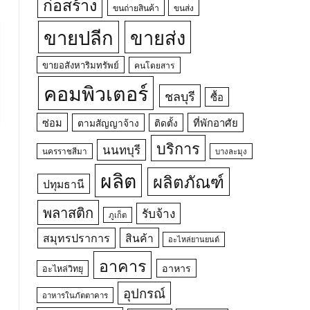
ก่อสร้าง
ขนถ่ายสินค้า
ขนส่ง
ขายปลีก
ขายส่ง
ขายอสังหาริมทรัพย์
คนโดยสาร
คอมพิวเตอร์
ชลบุรี
ซื้อ
ซ่อม
ที่พักอาศัย
ตามสัญญาจ้าง
ติดตั้ง
บริการ
นนทบุรี
นครราชสีมา
บางละมุง
ผลิต
ผลิตภัณฑ์
ปทุมธานี
พลาสติก
รับจ้าง
ภูเก็ต
สมุทรปราการ
สินค้า
อะไหล่ยานยนต์
อาคาร
อาหาร
อะไหล่วิทยุ
อุปกรณ์
อาหารในภัตตาคาร