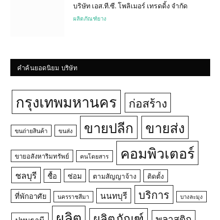
บริษัท เอส.ที.ซี. โพลิเมอร์ เทรดดิ้ง จำกัด
ผลิตภัณฑ์ยาง
คำค้นยอดนิยม บริษัท
กรุงเทพมหานคร
ก่อสร้าง
ขายปลีก
ขายส่ง
ขนถ่ายสินค้า
ขนส่ง
คอมพิวเตอร์
ขายอสังหาริมทรัพย์
คนโดยสาร
ชลบุรี
ซื้อ
ซ่อม
ตามสัญญาจ้าง
ติดตั้ง
บริการ
นนทบุรี
ที่พักอาศัย
นครราชสีมา
บางละมุง
ผลิต
ผลิตภัณฑ์
พลาสติก
ปทุมธานี