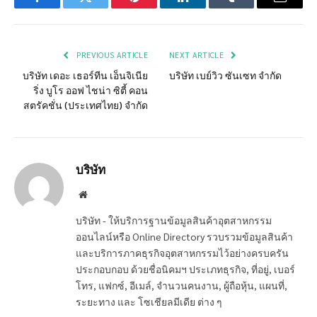
Facebook
Twitter
Pinterest
LinkedIn
Tumblr
Email
PREVIOUS ARTICLE
NEXT ARTICLE
บริษัท เดอะ เธอร์ทีน เอ็นจิเนีย
บริษัท เบย์วิว ซันเซท จำกัด
ริ่ง บูโร ออฟ ไชน่า ซิตี้ คอน
สตรัคชั่น (ประเทศไทย) จำกัด
บริษัท
Website
บริษัท - ให้บริการฐานข้อมูลสินค้าอุตสาหกรรม
ออนไลน์หรือ Online Directory รวบรวมข้อมูลสินค้า
และบริการภาคธุรกิจอุตสาหกรรมไว้อย่างครบครัน
ประกอบกอบ ด้วยชื่อนิคมฯ ประเภทธุรกิจ, ที่อยู่, เบอร์
โทร, แฟกซ์, อีเมล์, จำนวนคนงาน, ผู้ถือหุ้น, แผนที่,
ระยะทาง และ โซเชียลมีเดีย ต่าง ๆ