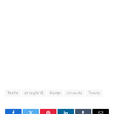
รีสอร์ท
สุราษฎร์ธานี
ห้องชุด
เกาะพะงัน
โรงแรม