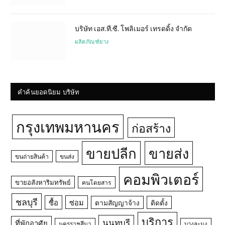
บริษัท เอส.ที.ซี. โพลิเมอร์ เทรดดิ้ง จำกัด
ผลิตภัณฑ์ยาง
คำค้นยอดนิยม บริษัท
กรุงเทพมหานคร
ก่อสร้าง
ขายปลีก
ขายส่ง
ขนถ่ายสินค้า
ขนส่ง
คอมพิวเตอร์
ขายอสังหาริมทรัพย์
คนโดยสาร
ชลบุรี
ซื้อ
ซ่อม
ตามสัญญาจ้าง
ติดตั้ง
บริการ
นนทบุรี
ที่พักอาศัย
นครราชสีมา
บางละมุง