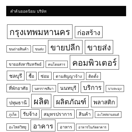
คำค้นยอดนิยม บริษัท
กรุงเทพมหานคร
ก่อสร้าง
ขายปลีก
ขายส่ง
ขนถ่ายสินค้า
ขนส่ง
คอมพิวเตอร์
ขายอสังหาริมทรัพย์
คนโดยสาร
ชลบุรี
ซื้อ
ซ่อม
ตามสัญญาจ้าง
ติดตั้ง
บริการ
นนทบุรี
ที่พักอาศัย
นครราชสีมา
บางละมุง
ผลิต
ผลิตภัณฑ์
พลาสติก
ปทุมธานี
รับจ้าง
สมุทรปราการ
สินค้า
ภูเก็ต
อะไหล่ยานยนต์
อาคาร
อาหาร
อะไหล่วิทยุ
อาหารในภัตตาคาร