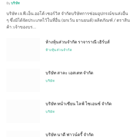
By
บริษัท
บริษัท เจ.พี.เอ็น.ออโต้ เซอร์วิส จำกัดบริษัทการซ่อมอุปกรณ์ขนส่งอื่น
ๆ ซึ่งมิได้จัดประเภทไว้ในที่อื่น (ยกเว้น ยานยนต์) ผลิตภัณฑ์ / ตราสิน
ค้า :เจ้าของบร…
ห้างหุ้นส่วนจำกัด ราจาราณี เฮิร์บส์
ห้างหุ้นส่วนจำกัด
บริษัท สาละ เอสเตท จำกัด
บริษัท
บริษัท หน่ำเซียน ไลฟ์ ไซเอนซ์ จำกัด
บริษัท
บริษัท นาดี ฟาวน์ดรี้ จำกัด