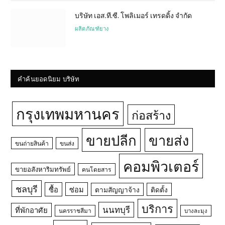
บริษัท เอส.ที.ซี. โพลิเมอร์ เทรดดิ้ง จำกัด
ผลิตภัณฑ์ยาง
คำค้นยอดนิยม บริษัท
กรุงเทพมหานคร
ก่อสร้าง
ขายปลีก
ขายส่ง
ขนถ่ายสินค้า
ขนส่ง
คอมพิวเตอร์
ขายอสังหาริมทรัพย์
คนโดยสาร
ชลบุรี
ซื้อ
ซ่อม
ตามสัญญาจ้าง
ติดตั้ง
บริการ
นนทบุรี
ที่พักอาศัย
นครราชสีมา
บางละมุง