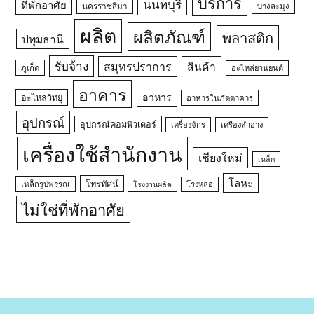
บริการ
นนทบุรี
ที่พักอาศัย
นครราชสีมา
บางละมุง
ผลิต
ผลิตภัณฑ์
พลาสติก
ปทุมธานี
รับจ้าง
สมุทรปราการ
สินค้า
ภูเก็ต
อะไหล่ยานยนต์
อาคาร
อาหาร
อะไหล่วิทยุ
อาหารในภัตตาคาร
อุปกรณ์
อุปกรณ์คอมพิวเตอร์
เครื่องจักร
เครื่องสำอาง
เครื่องใช้สำนักงาน
เชียงใหม่
เหล็ก
โลหะ
โทรทัศน์
เหล็กรูปพรรณ
โรงหล่อ
โรงงานผลิต
ไม่ใช่ที่พักอาศัย