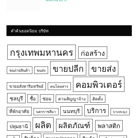
ผลิตภัณฑ์ยาง
คำค้นยอดนิยม บริษัท
กรุงเทพมหานคร
ก่อสร้าง
ขายปลีก
ขายส่ง
ขนถ่ายสินค้า
ขนส่ง
คอมพิวเตอร์
ขายอสังหาริมทรัพย์
คนโดยสาร
ชลบุรี
ซื้อ
ซ่อม
ตามสัญญาจ้าง
ติดตั้ง
บริการ
นนทบุรี
ที่พักอาศัย
นครราชสีมา
บางละมุง
ผลิต
ผลิตภัณฑ์
พลาสติก
ปทุมธานี