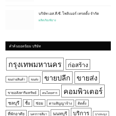
บริษัท เอส.ที.ซี. โพลิเมอร์ เทรดดิ้ง จำกัด
ผลิตภัณฑ์ยาง
คำค้นยอดนิยม บริษัท
กรุงเทพมหานคร
ก่อสร้าง
ขายปลีก
ขายส่ง
ขนถ่ายสินค้า
ขนส่ง
คอมพิวเตอร์
ขายอสังหาริมทรัพย์
คนโดยสาร
ชลบุรี
ซื้อ
ซ่อม
ตามสัญญาจ้าง
ติดตั้ง
บริการ
นนทบุรี
ที่พักอาศัย
นครราชสีมา
บางละมุง