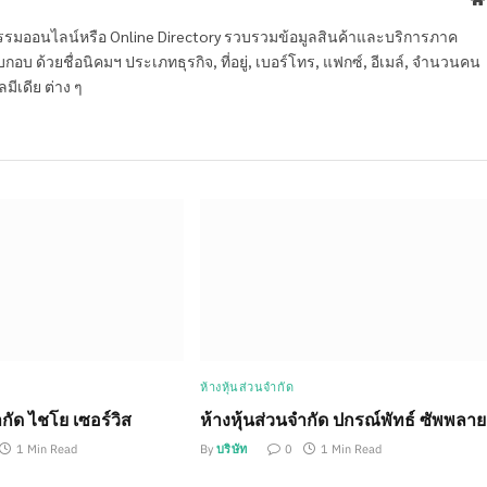
หกรรมออนไลน์หรือ Online Directory รวบรวมข้อมูลสินค้าและบริการภาค
บ ด้วยชื่อนิคมฯ ประเภทธุรกิจ, ที่อยู่, เบอร์โทร, แฟกซ์, อีเมล์, จำนวนคน
ลมีเดีย ต่าง ๆ
ห้างหุ้นส่วนจำกัด
ำกัด ไชโย เซอร์วิส
ห้างหุ้นส่วนจำกัด ปกรณ์พัทธ์ ซัพพลาย
1 Min Read
By
บริษัท
0
1 Min Read