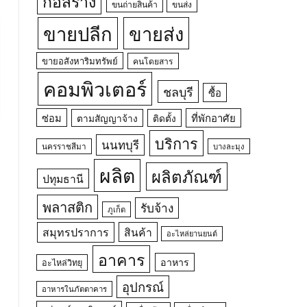
ก่อสร้าง
ขนถ่ายสินค้า
ขนส่ง
ขายปลีก
ขายส่ง
ขายอสังหาริมทรัพย์
คนโดยสาร
คอมพิวเตอร์
ชลบุรี
ซื้อ
ซ่อม
ที่พักอาศัย
ตามสัญญาจ้าง
ติดตั้ง
บริการ
นนทบุรี
นครราชสีมา
บางละมุง
ผลิต
ผลิตภัณฑ์
ปทุมธานี
พลาสติก
รับจ้าง
ภูเก็ต
สมุทรปราการ
สินค้า
อะไหล่ยานยนต์
อาคาร
อาหาร
อะไหล่วิทยุ
อุปกรณ์
อาหารในภัตตาคาร