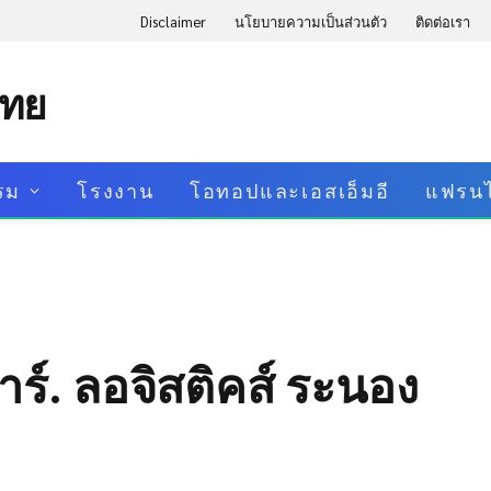
Disclaimer
นโยบายความเป็นส่วนตัว
ติดต่อเรา
ไทย
รม
โรงงาน
โอทอปและเอสเอ็มอี
แฟรนไ
อาร์. ลอจิสติคส์ ระนอง
d