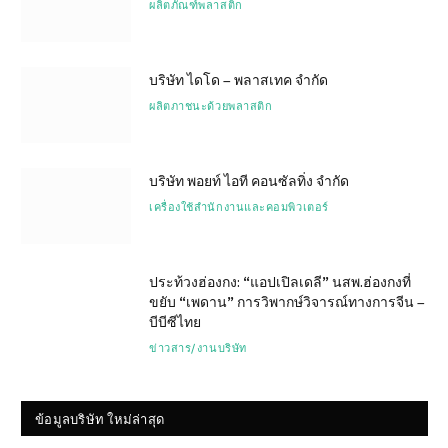
ผลิตภัณฑ์พลาสติก
บริษัท ไดโด – พลาสเทค จำกัด
ผลิตภาชนะด้วยพลาสติก
บริษัท พอยท์ ไอที คอนซัลทิ่ง จำกัด
เครื่องใช้สำนักงานและคอมพิวเตอร์
ประท้วงฮ่องกง: “แอปเปิลเดลี” นสพ.ฮ่องกงที่
ขยับ “เพดาน” การวิพากษ์วิจารณ์ทางการจีน –
บีบีซีไทย
ข่าวสาร/งานบริษัท
ข้อมูลบริษัท ใหม่ล่าสุด