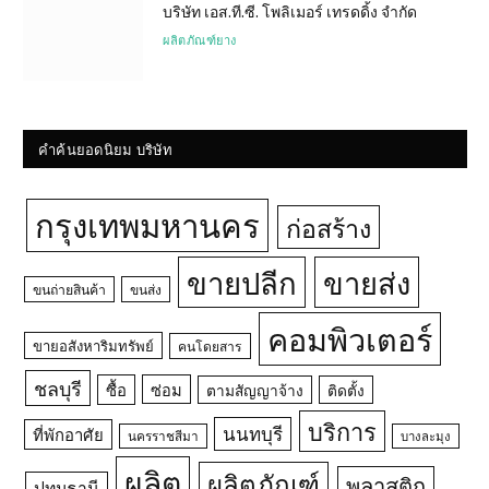
บริษัท เอส.ที.ซี. โพลิเมอร์ เทรดดิ้ง จำกัด
ผลิตภัณฑ์ยาง
คำค้นยอดนิยม บริษัท
กรุงเทพมหานคร
ก่อสร้าง
ขายปลีก
ขายส่ง
ขนถ่ายสินค้า
ขนส่ง
คอมพิวเตอร์
ขายอสังหาริมทรัพย์
คนโดยสาร
ชลบุรี
ซื้อ
ซ่อม
ตามสัญญาจ้าง
ติดตั้ง
บริการ
นนทบุรี
ที่พักอาศัย
นครราชสีมา
บางละมุง
ผลิต
ผลิตภัณฑ์
พลาสติก
ปทุมธานี