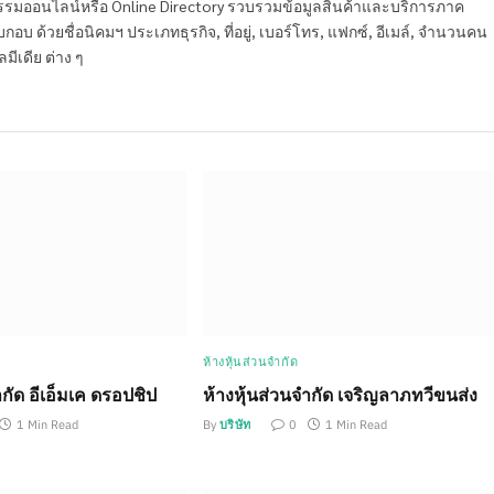
หกรรมออนไลน์หรือ Online Directory รวบรวมข้อมูลสินค้าและบริการภาค
บ ด้วยชื่อนิคมฯ ประเภทธุรกิจ, ที่อยู่, เบอร์โทร, แฟกซ์, อีเมล์, จำนวนคน
ลมีเดีย ต่าง ๆ
ห้างหุ้นส่วนจำกัด
ำกัด อีเอ็มเค ดรอปชิป
ห้างหุ้นส่วนจำกัด เจริญลาภทวีขนส่ง
1 Min Read
By
บริษัท
0
1 Min Read