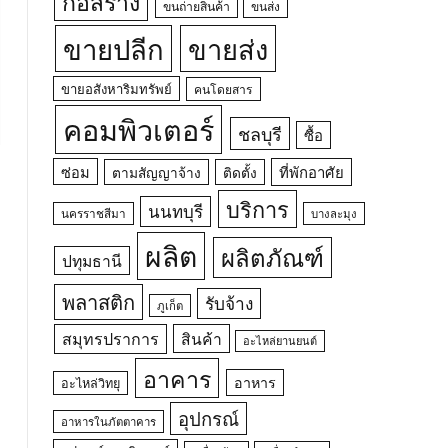
ก่อสร้าง
ขนถ่ายสินค้า
ขนส่ง
ขายปลีก
ขายส่ง
ขายอสังหาริมทรัพย์
คนโดยสาร
คอมพิวเตอร์
ชลบุรี
ซื้อ
ซ่อม
ที่พักอาศัย
ตามสัญญาจ้าง
ติดตั้ง
บริการ
นนทบุรี
นครราชสีมา
บางละมุง
ผลิต
ผลิตภัณฑ์
ปทุมธานี
พลาสติก
รับจ้าง
ภูเก็ต
สมุทรปราการ
สินค้า
อะไหล่ยานยนต์
อาคาร
อาหาร
อะไหล่วิทยุ
อุปกรณ์
อาหารในภัตตาคาร