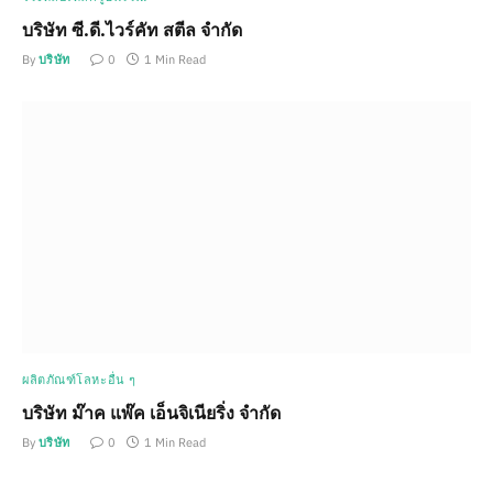
บริษัท ซี.ดี.ไวร์คัท สตีล จำกัด
By
บริษัท
0
1 Min Read
ผลิตภัณฑ์โลหะอื่น ๆ
บริษัท ม๊าค แพ๊ค เอ็นจิเนียริ่ง จำกัด
By
บริษัท
0
1 Min Read