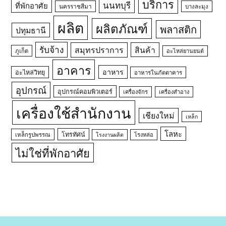
บริการ
นนทบุรี
ที่พักอาศัย
นครราชสีมา
บางละมุง
ผลิต
ผลิตภัณฑ์
พลาสติก
ปทุมธานี
รับจ้าง
สมุทรปราการ
สินค้า
ภูเก็ต
อะไหล่ยานยนต์
อาคาร
อาหาร
อะไหล่วิทยุ
อาหารในภัตตาคาร
อุปกรณ์
อุปกรณ์คอมพิวเตอร์
เครื่องจักร
เครื่องสำอาง
เครื่องใช้สำนักงาน
เชียงใหม่
เหล็ก
โลหะ
โทรทัศน์
เหล็กรูปพรรณ
โรงหล่อ
โรงงานผลิต
ไม่ใช่ที่พักอาศัย