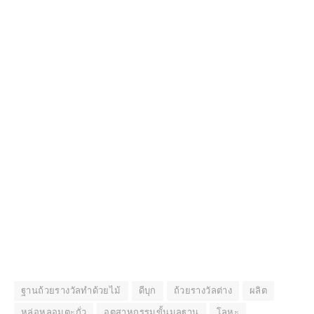
ฐานถ้วยรางวัลทำด้วยไม้
ดีบุก
ถ้วยรางวัลต่าง
ผลิต
หล่อหลอมตะกั่ว
อุตสาหกรรมขั้นมูลฐาน
โลหะ