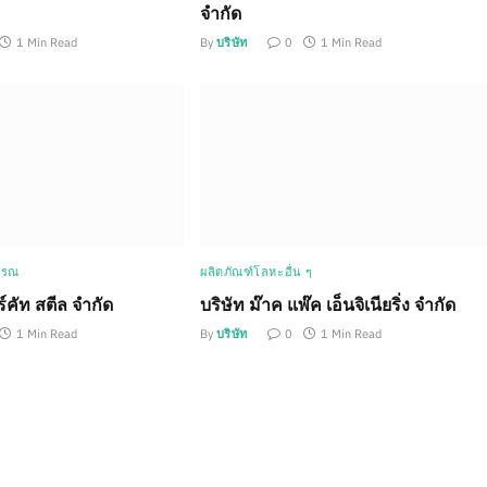
จำกัด
1 Min Read
By
บริษัท
0
1 Min Read
รรณ
ผลิตภัณฑ์โลหะอื่น ๆ
วร์คัท สตีล จำกัด
บริษัท ม๊าค แพ๊ค เอ็นจิเนียริ่ง จำกัด
1 Min Read
By
บริษัท
0
1 Min Read