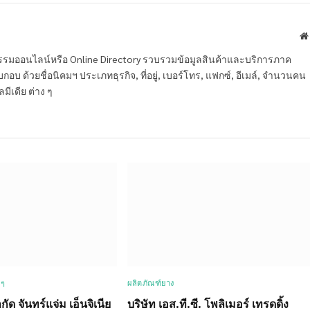
หกรรมออนไลน์หรือ Online Directory รวบรวมข้อมูลสินค้าและบริการภาค
บ ด้วยชื่อนิคมฯ ประเภทธุรกิจ, ที่อยู่, เบอร์โทร, แฟกซ์, อีเมล์, จำนวนคน
ลมีเดีย ต่าง ๆ
 ๆ
ผลิตภัณฑ์ยาง
กัด จันทร์แจ่ม เอ็นจิเนีย
บริษัท เอส.ที.ซี. โพลิเมอร์ เทรดดิ้ง