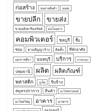
ก่อสร้าง
ขนถ่ายสินค้า
ขนส่ง
ขายปลีก
ขายส่ง
ขายอสังหาริมทรัพย์
คนโดยสาร
คอมพิวเตอร์
ชลบุรี
ซื้อ
ซ่อม
ที่พักอาศัย
ตามสัญญาจ้าง
ติดตั้ง
บริการ
นนทบุรี
นครราชสีมา
บางละมุง
ผลิต
ผลิตภัณฑ์
ปทุมธานี
พลาสติก
รับจ้าง
ภูเก็ต
สมุทรปราการ
สินค้า
อะไหล่ยานยนต์
อาคาร
อาหาร
อะไหล่วิทยุ
อุปกรณ์