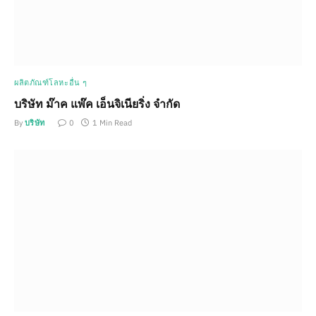
ผลิตภัณฑ์โลหะอื่น ๆ
บริษัท ม๊าค แพ๊ค เอ็นจิเนียริ่ง จำกัด
By
บริษัท
0
1 Min Read