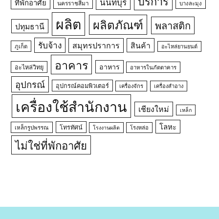
บริการ
นนทบุรี
ที่พักอาศัย
นครราชสีมา
บางละมุง
ผลิต
ผลิตภัณฑ์
พลาสติก
ปทุมธานี
รับจ้าง
สมุทรปราการ
สินค้า
ภูเก็ต
อะไหล่ยานยนต์
อาคาร
อาหาร
อะไหล่วิทยุ
อาหารในภัตตาคาร
อุปกรณ์
อุปกรณ์คอมพิวเตอร์
เครื่องจักร
เครื่องสำอาง
เครื่องใช้สำนักงาน
เชียงใหม่
เหล็ก
โลหะ
โทรทัศน์
เหล็กรูปพรรณ
โรงหล่อ
โรงงานผลิต
ไม่ใช่ที่พักอาศัย