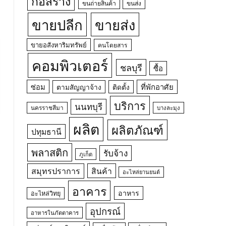
ก่อสร้าง
ขนถ่ายสินค้า
ขนส่ง
ขายปลีก
ขายส่ง
ขายอสังหาริมทรัพย์
คนโดยสาร
คอมพิวเตอร์
ชลบุรี
ซื้อ
ซ่อม
ที่พักอาศัย
ตามสัญญาจ้าง
ติดตั้ง
บริการ
นนทบุรี
นครราชสีมา
บางละมุง
ผลิต
ผลิตภัณฑ์
ปทุมธานี
พลาสติก
รับจ้าง
ภูเก็ต
สมุทรปราการ
สินค้า
อะไหล่ยานยนต์
อาคาร
อาหาร
อะไหล่วิทยุ
อุปกรณ์
อาหารในภัตตาคาร