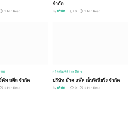
จำกัด
1 Min Read
By
บริษัท
0
1 Min Read
รรณ
ผลิตภัณฑ์โลหะอื่น ๆ
วร์คัท สตีล จำกัด
บริษัท ม๊าค แพ๊ค เอ็นจิเนียริ่ง จำกัด
1 Min Read
By
บริษัท
0
1 Min Read