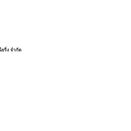
ียริ่ง จำกัด