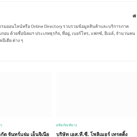
หกรรมออนไลน์หรือ Online Directory รวบรวมข้อมูลสินค้าและบริการภาค
บ ด้วยชื่อนิคมฯ ประเภทธุรกิจ, ที่อยู่, เบอร์โทร, แฟกซ์, อีเมล์, จำนวนคน
ลมีเดีย ต่าง ๆ
 ๆ
ผลิตภัณฑ์ยาง
กัด จันทร์แจ่ม เอ็นจิเนีย
บริษัท เอส.ที.ซี. โพลิเมอร์ เทรดดิ้ง