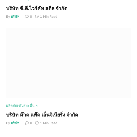
บริษัท ซี.ดี.ไวร์คัท สตีล จำกัด
By
บริษัท
0
1 Min Read
ผลิตภัณฑ์โลหะอื่น ๆ
บริษัท ม๊าค แพ๊ค เอ็นจิเนียริ่ง จำกัด
By
บริษัท
0
1 Min Read