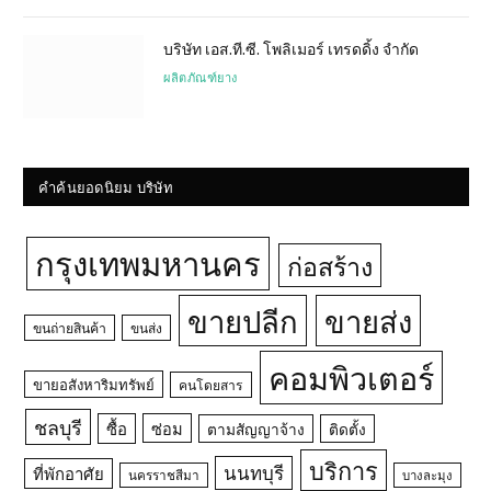
บริษัท เอส.ที.ซี. โพลิเมอร์ เทรดดิ้ง จำกัด
ผลิตภัณฑ์ยาง
คำค้นยอดนิยม บริษัท
กรุงเทพมหานคร
ก่อสร้าง
ขายปลีก
ขายส่ง
ขนถ่ายสินค้า
ขนส่ง
คอมพิวเตอร์
ขายอสังหาริมทรัพย์
คนโดยสาร
ชลบุรี
ซื้อ
ซ่อม
ตามสัญญาจ้าง
ติดตั้ง
บริการ
นนทบุรี
ที่พักอาศัย
นครราชสีมา
บางละมุง