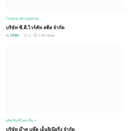
โรงหล่อเหล็กรูปพรรณ
บริษัท ซี.ดี.ไวร์คัท สตีล จำกัด
By
บริษัท
0
1 Min Read
ผลิตภัณฑ์โลหะอื่น ๆ
บริษัท ม๊าค แพ๊ค เอ็นจิเนียริ่ง จำกัด