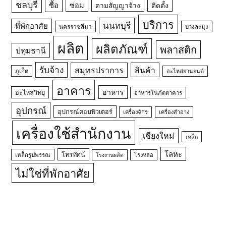
ชลบุรี
ซื้อ
ซ่อม
ตามสัญญาจ้าง
ติดตั้ง
บริการ
นนทบุรี
ที่พักอาศัย
นครราชสีมา
บางละมุง
ผลิต
ผลิตภัณฑ์
พลาสติก
ปทุมธานี
รับจ้าง
สมุทรปราการ
สินค้า
ภูเก็ต
อะไหล่ยานยนต์
อาคาร
อาหาร
อะไหล่วิทยุ
อาหารในภัตตาคาร
อุปกรณ์
อุปกรณ์คอมพิวเตอร์
เครื่องจักร
เครื่องสำอาง
เครื่องใช้สำนักงาน
เชียงใหม่
เหล็ก
โลหะ
โทรทัศน์
เหล็กรูปพรรณ
โรงหล่อ
โรงงานผลิต
ไม่ใช่ที่พักอาศัย