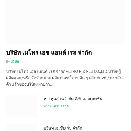
บริษัท เมโทร เอช แอนด์ เรส จำกัด
By
บริษัท
บริษัท เมโทร เอช แอนด์ เรส จำกัดMETRO H & RES CO.,LTD.บริษัทผู้
ผลิตและ/หรือ จัดจำหน่าย ผลิตภัณฑ์โลหะอื่น ๆ ผลิตภัณฑ์ / ตราสิน
ค้า :เจ้าของบริษัท/ฝ่ายกา…
ห้างหุ้นส่วนจำกัด ดี.ที. คอลเลคชัน
ห้างหุ้นส่วนจำกัด
บริษัท เอเชียเว็บ จำกัด