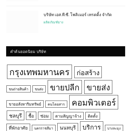
บริษัท เอส.ที.ซี. โพลิเมอร์ เทรดดิ้ง จำกัด
ผลิตภัณฑ์ยาง
คำค้นยอดนิยม บริษัท
กรุงเทพมหานคร
ก่อสร้าง
ขายปลีก
ขายส่ง
ขนถ่ายสินค้า
ขนส่ง
คอมพิวเตอร์
ขายอสังหาริมทรัพย์
คนโดยสาร
ชลบุรี
ซื้อ
ซ่อม
ตามสัญญาจ้าง
ติดตั้ง
บริการ
นนทบุรี
ที่พักอาศัย
นครราชสีมา
บางละมุง