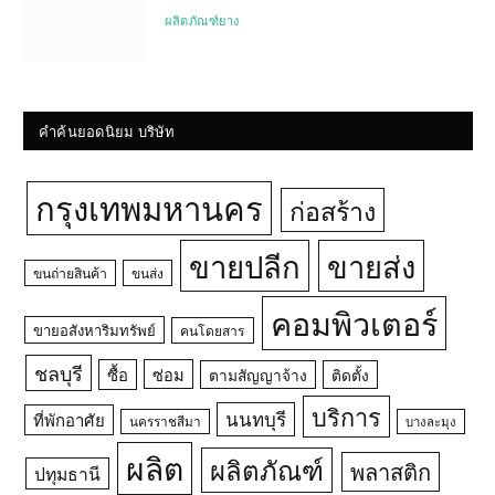
ผลิตภัณฑ์ยาง
คำค้นยอดนิยม บริษัท
กรุงเทพมหานคร
ก่อสร้าง
ขายปลีก
ขายส่ง
ขนถ่ายสินค้า
ขนส่ง
คอมพิวเตอร์
ขายอสังหาริมทรัพย์
คนโดยสาร
ชลบุรี
ซื้อ
ซ่อม
ตามสัญญาจ้าง
ติดตั้ง
บริการ
นนทบุรี
ที่พักอาศัย
นครราชสีมา
บางละมุง
ผลิต
ผลิตภัณฑ์
พลาสติก
ปทุมธานี