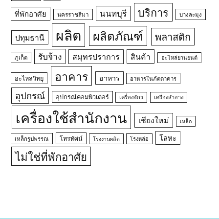
บริการ
นนทบุรี
ที่พักอาศัย
นครราชสีมา
บางละมุง
ผลิต
ผลิตภัณฑ์
พลาสติก
ปทุมธานี
รับจ้าง
สมุทรปราการ
สินค้า
ภูเก็ต
อะไหล่ยานยนต์
อาคาร
อาหาร
อะไหล่วิทยุ
อาหารในภัตตาคาร
อุปกรณ์
อุปกรณ์คอมพิวเตอร์
เครื่องจักร
เครื่องสำอาง
เครื่องใช้สำนักงาน
เชียงใหม่
เหล็ก
โลหะ
โทรทัศน์
เหล็กรูปพรรณ
โรงหล่อ
โรงงานผลิต
ไม่ใช่ที่พักอาศัย