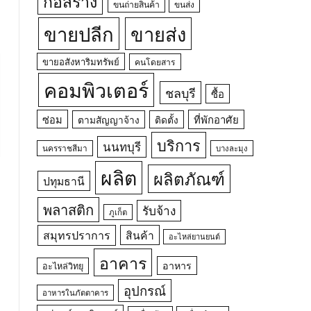
ก่อสร้าง
ขนถ่ายสินค้า
ขนส่ง
ขายปลีก
ขายส่ง
ขายอสังหาริมทรัพย์
คนโดยสาร
คอมพิวเตอร์
ชลบุรี
ซื้อ
ซ่อม
ที่พักอาศัย
ตามสัญญาจ้าง
ติดตั้ง
บริการ
นนทบุรี
นครราชสีมา
บางละมุง
ผลิต
ผลิตภัณฑ์
ปทุมธานี
พลาสติก
รับจ้าง
ภูเก็ต
สมุทรปราการ
สินค้า
อะไหล่ยานยนต์
อาคาร
อาหาร
อะไหล่วิทยุ
อุปกรณ์
อาหารในภัตตาคาร