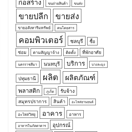
ก่อสร้าง
ขนถ่ายสินค้า
ขนส่ง
ขายปลีก
ขายส่ง
ขายอสังหาริมทรัพย์
คนโดยสาร
คอมพิวเตอร์
ชลบุรี
ซื้อ
ซ่อม
ที่พักอาศัย
ตามสัญญาจ้าง
ติดตั้ง
บริการ
นนทบุรี
นครราชสีมา
บางละมุง
ผลิต
ผลิตภัณฑ์
ปทุมธานี
พลาสติก
รับจ้าง
ภูเก็ต
สมุทรปราการ
สินค้า
อะไหล่ยานยนต์
อาคาร
อาหาร
อะไหล่วิทยุ
อุปกรณ์
อาหารในภัตตาคาร