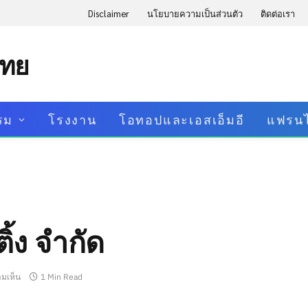
Disclaimer
นโยบายความเป็นส่วนตัว
ติดต่อเรา
ไทย
รม
โรงงาน
โอทอปและเอสเอ็มอี
แฟรนไ
ิ้ง จำกัด
ามเห็น
1 Min Read