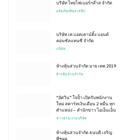
บริษัท ไทยไฟเบอร์กล๊าส จำกัด
ผลิตภัณฑ์พลาสติก
บริษัท เค แอคเคาน์ติ้ง แอนด์
คอนซัลแทนซี จำกัด
บริษัท
ห้างหุ้นส่วนจำกัด มาย เทค 2019
ห้างหุ้นส่วนจำกัด
“อัศวิน” ใจป้ำ เปิดรับพนักงาน
ใหม่ สตาร์ทเงินเดือน 2 หมื่น ทุก
ตำแหน่ง – สำนักข่าว ไอเอ็นเอ็น
ข่าวสาร/งานบริษัท
ห้างหุ้นส่วนจำกัด ธนบดี เจริญ
พืชผล