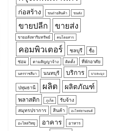
ก่อสร้าง
ขนถ่ายสินค้า
ขนส่ง
ขายปลีก
ขายส่ง
ขายอสังหาริมทรัพย์
คนโดยสาร
คอมพิวเตอร์
ชลบุรี
ซื้อ
ซ่อม
ที่พักอาศัย
ตามสัญญาจ้าง
ติดตั้ง
บริการ
นนทบุรี
นครราชสีมา
บางละมุง
ผลิต
ผลิตภัณฑ์
ปทุมธานี
พลาสติก
รับจ้าง
ภูเก็ต
สมุทรปราการ
สินค้า
อะไหล่ยานยนต์
อาคาร
อาหาร
อะไหล่วิทยุ