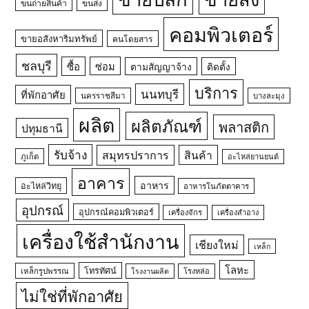
ขนถ่ายสินค้า
ขนส่ง
คอมพิวเตอร์
ขายอสังหาริมทรัพย์
คนโดยสาร
ชลบุรี
ซื้อ
ซ่อม
ตามสัญญาจ้าง
ติดตั้ง
บริการ
นนทบุรี
ที่พักอาศัย
นครราชสีมา
บางละมุง
ผลิต
ผลิตภัณฑ์
พลาสติก
ปทุมธานี
รับจ้าง
สมุทรปราการ
สินค้า
ภูเก็ต
อะไหล่ยานยนต์
อาคาร
อาหาร
อะไหล่วิทยุ
อาหารในภัตตาคาร
อุปกรณ์
อุปกรณ์คอมพิวเตอร์
เครื่องจักร
เครื่องสำอาง
เครื่องใช้สำนักงาน
เชียงใหม่
เหล็ก
โลหะ
โทรทัศน์
เหล็กรูปพรรณ
โรงหล่อ
โรงงานผลิต
ไม่ใช่ที่พักอาศัย