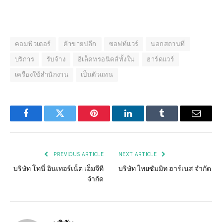
คอมพิวเตอร์
ค้าขายปลีก
ซอฟท์แวร์
นอกสถานที่
บริการ
รับจ้าง
อิเล็คทรอนิคส์ทั้งใน
ฮาร์ดแวร์
เครื่องใช้สำนักงาน
เป็นตัวแทน
Facebook
Twitter
Pinterest
LinkedIn
Tumblr
Email
PREVIOUS ARTICLE
NEXT ARTICLE
บริษัท โทนี่ อินเทอร์เน็ต เอ็มจีที
บริษัท ไทยซัมมิท ฮาร์เนส จำกัด
จำกัด