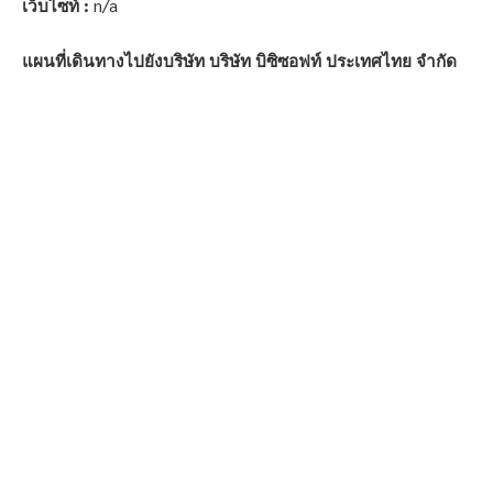
เว็บไซท์ :
n/a
แผนที่เดินทางไปยังบริษัท บริษัท บิซิซอฟท์ ประเทศไทย จำกัด