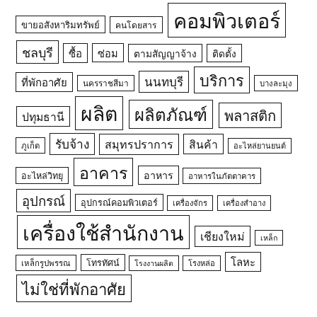
คอมพิวเตอร์
ขายอสังหาริมทรัพย์
คนโดยสาร
ชลบุรี
ซื้อ
ซ่อม
ตามสัญญาจ้าง
ติดตั้ง
บริการ
นนทบุรี
ที่พักอาศัย
นครราชสีมา
บางละมุง
ผลิต
ผลิตภัณฑ์
พลาสติก
ปทุมธานี
รับจ้าง
สมุทรปราการ
สินค้า
ภูเก็ต
อะไหล่ยานยนต์
อาคาร
อาหาร
อะไหล่วิทยุ
อาหารในภัตตาคาร
อุปกรณ์
อุปกรณ์คอมพิวเตอร์
เครื่องจักร
เครื่องสำอาง
เครื่องใช้สำนักงาน
เชียงใหม่
เหล็ก
โลหะ
โทรทัศน์
เหล็กรูปพรรณ
โรงหล่อ
โรงงานผลิต
ไม่ใช่ที่พักอาศัย