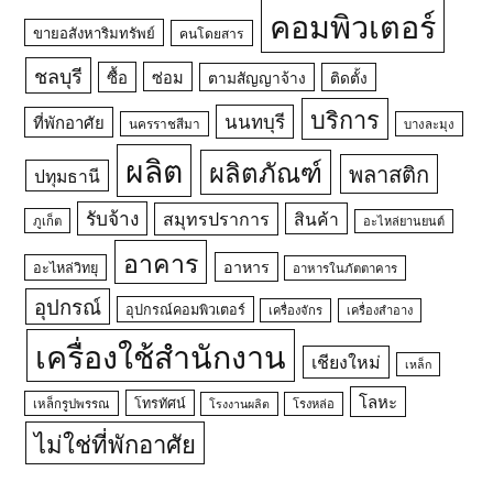
คอมพิวเตอร์
ขายอสังหาริมทรัพย์
คนโดยสาร
ชลบุรี
ซื้อ
ซ่อม
ตามสัญญาจ้าง
ติดตั้ง
บริการ
นนทบุรี
ที่พักอาศัย
นครราชสีมา
บางละมุง
ผลิต
ผลิตภัณฑ์
พลาสติก
ปทุมธานี
รับจ้าง
สมุทรปราการ
สินค้า
ภูเก็ต
อะไหล่ยานยนต์
อาคาร
อาหาร
อะไหล่วิทยุ
อาหารในภัตตาคาร
อุปกรณ์
อุปกรณ์คอมพิวเตอร์
เครื่องจักร
เครื่องสำอาง
เครื่องใช้สำนักงาน
เชียงใหม่
เหล็ก
โลหะ
โทรทัศน์
เหล็กรูปพรรณ
โรงหล่อ
โรงงานผลิต
ไม่ใช่ที่พักอาศัย