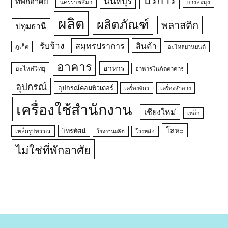
นนทบุรี
ที่พักอาศัย
นครราชสีมา
บางละมุง
ผลิต
ผลิตภัณฑ์
พลาสติก
ปทุมธานี
รับจ้าง
สมุทรปราการ
สินค้า
ภูเก็ต
อะไหล่ยานยนต์
อาคาร
อาหาร
อะไหล่วิทยุ
อาหารในภัตตาคาร
อุปกรณ์
อุปกรณ์คอมพิวเตอร์
เครื่องจักร
เครื่องสำอาง
เครื่องใช้สำนักงาน
เชียงใหม่
เหล็ก
โลหะ
โทรทัศน์
เหล็กรูปพรรณ
โรงหล่อ
โรงงานผลิต
ไม่ใช่ที่พักอาศัย