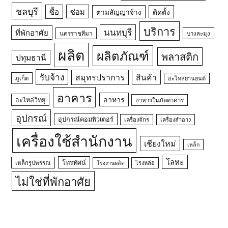
ชลบุรี
ซื้อ
ซ่อม
ตามสัญญาจ้าง
ติดตั้ง
บริการ
นนทบุรี
ที่พักอาศัย
นครราชสีมา
บางละมุง
ผลิต
ผลิตภัณฑ์
พลาสติก
ปทุมธานี
รับจ้าง
สมุทรปราการ
สินค้า
ภูเก็ต
อะไหล่ยานยนต์
อาคาร
อาหาร
อะไหล่วิทยุ
อาหารในภัตตาคาร
อุปกรณ์
อุปกรณ์คอมพิวเตอร์
เครื่องจักร
เครื่องสำอาง
เครื่องใช้สำนักงาน
เชียงใหม่
เหล็ก
โลหะ
โทรทัศน์
เหล็กรูปพรรณ
โรงหล่อ
โรงงานผลิต
ไม่ใช่ที่พักอาศัย