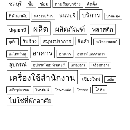
ชลบุรี
ซื้อ
ซ่อม
ตามสัญญาจ้าง
ติดตั้ง
บริการ
นนทบุรี
ที่พักอาศัย
นครราชสีมา
บางละมุง
ผลิต
ผลิตภัณฑ์
พลาสติก
ปทุมธานี
รับจ้าง
สมุทรปราการ
สินค้า
ภูเก็ต
อะไหล่ยานยนต์
อาคาร
อาหาร
อะไหล่วิทยุ
อาหารในภัตตาคาร
อุปกรณ์
อุปกรณ์คอมพิวเตอร์
เครื่องจักร
เครื่องสำอาง
เครื่องใช้สำนักงาน
เชียงใหม่
เหล็ก
โลหะ
โทรทัศน์
เหล็กรูปพรรณ
โรงหล่อ
โรงงานผลิต
ไม่ใช่ที่พักอาศัย