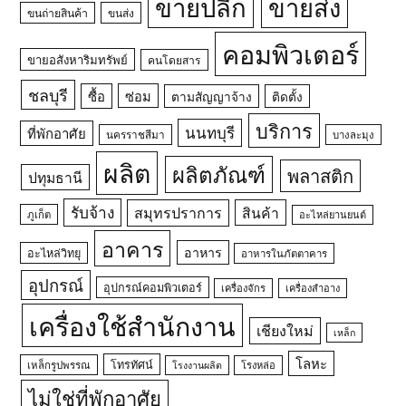
ขายปลีก
ขายส่ง
ขนถ่ายสินค้า
ขนส่ง
คอมพิวเตอร์
ขายอสังหาริมทรัพย์
คนโดยสาร
ชลบุรี
ซื้อ
ซ่อม
ตามสัญญาจ้าง
ติดตั้ง
บริการ
นนทบุรี
ที่พักอาศัย
นครราชสีมา
บางละมุง
ผลิต
ผลิตภัณฑ์
พลาสติก
ปทุมธานี
รับจ้าง
สมุทรปราการ
สินค้า
ภูเก็ต
อะไหล่ยานยนต์
อาคาร
อาหาร
อะไหล่วิทยุ
อาหารในภัตตาคาร
อุปกรณ์
อุปกรณ์คอมพิวเตอร์
เครื่องจักร
เครื่องสำอาง
เครื่องใช้สำนักงาน
เชียงใหม่
เหล็ก
โลหะ
โทรทัศน์
เหล็กรูปพรรณ
โรงหล่อ
โรงงานผลิต
ไม่ใช่ที่พักอาศัย