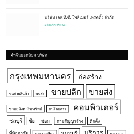
บริษัท เอส.ที.ซี. โพลิเมอร์ เทรดดิ้ง จำกัด
ผลิตภัณฑ์ยาง
คำค้นยอดนิยม บริษัท
กรุงเทพมหานคร
ก่อสร้าง
ขายปลีก
ขายส่ง
ขนถ่ายสินค้า
ขนส่ง
คอมพิวเตอร์
ขายอสังหาริมทรัพย์
คนโดยสาร
ชลบุรี
ซื้อ
ซ่อม
ตามสัญญาจ้าง
ติดตั้ง
บริการ
นนทบุรี
ที่พักอาศัย
นครราชสีมา
บางละมุง