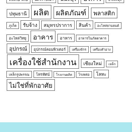
ผลิต
ผลิตภัณฑ์
พลาสติก
ปทุมธานี
รับจ้าง
สมุทรปราการ
สินค้า
ภูเก็ต
อะไหล่ยานยนต์
อาคาร
อาหาร
อะไหล่วิทยุ
อาหารในภัตตาคาร
อุปกรณ์
อุปกรณ์คอมพิวเตอร์
เครื่องจักร
เครื่องสำอาง
เครื่องใช้สำนักงาน
เชียงใหม่
เหล็ก
โลหะ
โทรทัศน์
เหล็กรูปพรรณ
โรงหล่อ
โรงงานผลิต
ไม่ใช่ที่พักอาศัย