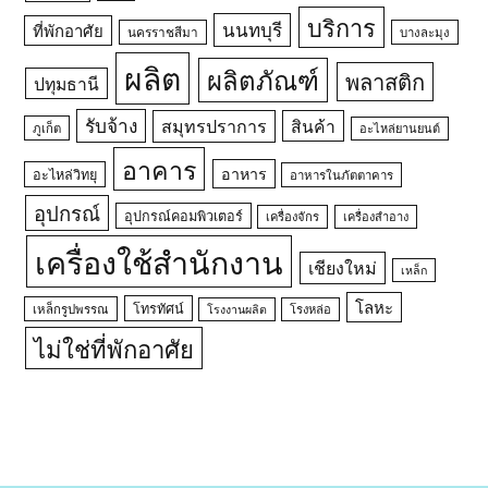
บริการ
นนทบุรี
ที่พักอาศัย
นครราชสีมา
บางละมุง
ผลิต
ผลิตภัณฑ์
พลาสติก
ปทุมธานี
รับจ้าง
สมุทรปราการ
สินค้า
ภูเก็ต
อะไหล่ยานยนต์
อาคาร
อาหาร
อะไหล่วิทยุ
อาหารในภัตตาคาร
อุปกรณ์
อุปกรณ์คอมพิวเตอร์
เครื่องจักร
เครื่องสำอาง
เครื่องใช้สำนักงาน
เชียงใหม่
เหล็ก
โลหะ
โทรทัศน์
เหล็กรูปพรรณ
โรงหล่อ
โรงงานผลิต
ไม่ใช่ที่พักอาศัย