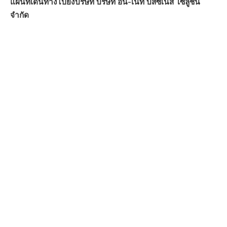
แผนที่เดินทางไปยังบริษัท บริษัท อิน-เน็ท บิสซิเนส โซลูชั่น
จำกัด