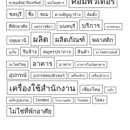
คอมพิวเตอร์
ขายอสังหาริมทรัพย์
คนโดยสาร
ชลบุรี
ซื้อ
ซ่อม
ตามสัญญาจ้าง
ติดตั้ง
บริการ
นนทบุรี
ที่พักอาศัย
นครราชสีมา
บางละมุง
ผลิต
ผลิตภัณฑ์
พลาสติก
ปทุมธานี
รับจ้าง
สมุทรปราการ
สินค้า
ภูเก็ต
อะไหล่ยานยนต์
อาคาร
อาหาร
อะไหล่วิทยุ
อาหารในภัตตาคาร
อุปกรณ์
อุปกรณ์คอมพิวเตอร์
เครื่องจักร
เครื่องสำอาง
เครื่องใช้สำนักงาน
เชียงใหม่
เหล็ก
โลหะ
โทรทัศน์
เหล็กรูปพรรณ
โรงหล่อ
โรงงานผลิต
ไม่ใช่ที่พักอาศัย