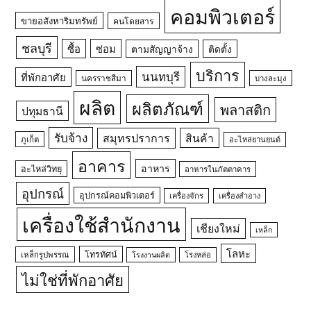
คอมพิวเตอร์
ขายอสังหาริมทรัพย์
คนโดยสาร
ชลบุรี
ซื้อ
ซ่อม
ตามสัญญาจ้าง
ติดตั้ง
บริการ
นนทบุรี
ที่พักอาศัย
นครราชสีมา
บางละมุง
ผลิต
ผลิตภัณฑ์
พลาสติก
ปทุมธานี
รับจ้าง
สมุทรปราการ
สินค้า
ภูเก็ต
อะไหล่ยานยนต์
อาคาร
อาหาร
อะไหล่วิทยุ
อาหารในภัตตาคาร
อุปกรณ์
อุปกรณ์คอมพิวเตอร์
เครื่องจักร
เครื่องสำอาง
เครื่องใช้สำนักงาน
เชียงใหม่
เหล็ก
โลหะ
โทรทัศน์
เหล็กรูปพรรณ
โรงหล่อ
โรงงานผลิต
ไม่ใช่ที่พักอาศัย