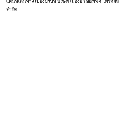
แผนที่เดินทางไปยังบริษัท บริษัท เมืองย่า ออฟฟิศ โพรดักส์
จำกัด